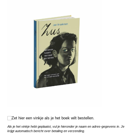
Zet hier een vinkje als je het boek wilt bestellen.
Zet hier een vinkje als je het boek wilt bestellen.
Als je het vinkje hebt geplaatst, vul je hieronder je naam en adres-gegevens in. Je
krijgt automatisch bericht over betaling en verzending.