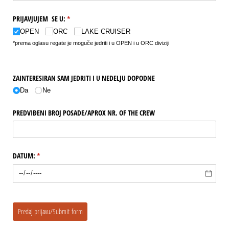
PRIJAVJUJEM SE U:
(potreban upis)
*
OPEN
ORC
LAKE CRUISER
*prema oglasu regate je moguče jedriti i u OPEN i u ORC diviziji
ZAINTERESIRAN SAM JEDRITI I U NEDELJU DOPODNE
Da
Ne
PREDVIĐENI BROJ POSADE/​APROX NR. OF THE CREW
DATUM:
(potreban upis)
*
Predaj prijavu/Submit form