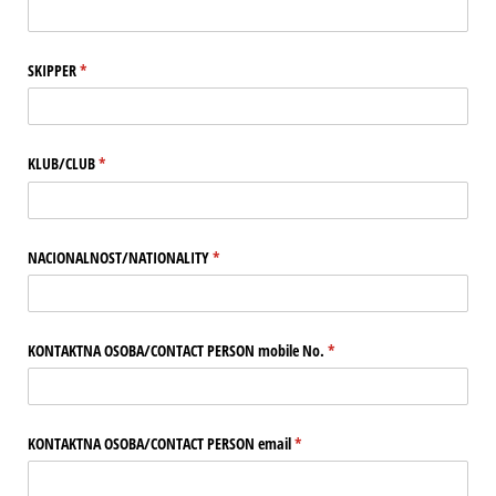
SKIPPER
(potreban upis)
*
KLUB/​CLUB
(potreban upis)
*
NACIONALNOST/​NATIONALITY
(potreban upis)
*
KONTAKTNA OSOBA/​CONTACT PERSON mobile No.
(potreban upis)
*
KONTAKTNA OSOBA/​CONTACT PERSON email
(potreban upis)
*