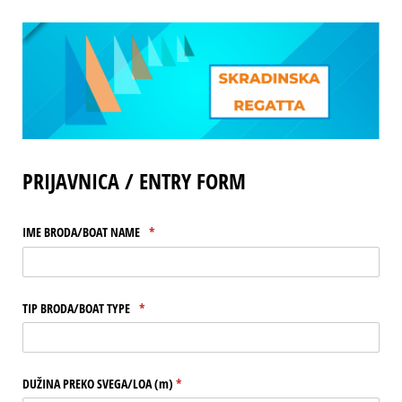
PRIJAVNICA / ENTRY FORM
IME BRODA/​BOAT NAME
(potreban upis)
*
TIP BRODA/​BOAT TYPE
(potreban upis)
*
DUŽINA PREKO SVEGA/​LOA (m)
(potreban upis)
*