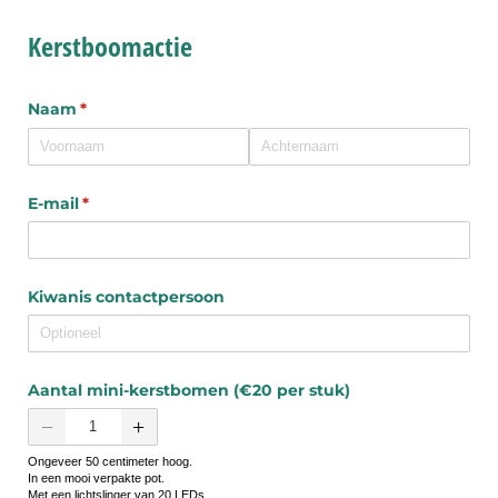
Kerstboomactie
Naam
(is vereist)
*
E-mail
(is vereist)
*
Kiwanis contactpersoon
Aantal mini-kerstbomen (€20 per stuk)
Ongeveer 50 centimeter hoog.
In een mooi verpakte pot.
Met een lichtslinger van 20 LEDs.