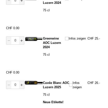
Luzern 2024
75 cl
Preis
CHF 0.00
Menge T Greenwine
Infos zeigen
Greenwine
Infos zeigen
CHF 25.-
AOC Luzern
2024
75 cl
Preis
CHF 0.00
Menge S Blanc
Infos zeigen
Cuvée Blanc AOC
Infos
CHF 26.-
Luzern 2025
zeigen
75 cl
Neue Etikette!