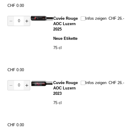
Preis
CHF 0.00
Menge Rouge
Infos zeigen
Cuvée Rouge
Infos zeigen
CHF 26.-
AOC Luzern
2025
Neue Etikette
75 cl
Preis
CHF 0.00
Menge R Rouge
Infos zeigen
Cuvée Rouge
Infos zeigen
CHF 26.-
AOC Luzern
2023
75 cl
Preis
CHF 0.00