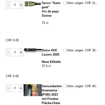
Menge Secco
Infos zeigen
Secco "Gans
Infos zeigen
CHF 21.-
guet"
Vin de pays
Suisse
75 cl
Preis
CHF 0.00
Menge Dolce
Infos zeigen
Dolce AOC
Infos zeigen
CHF 30.-
Luzern 2025
Neue Etikette
37.5 cl
Preis
CHF 0.00
Menge Genuss Fondue
Infos zeigen
Genusskarton
Infos zeigen
CHF 40.-
Greenwine
(PiWi) 2023
mit Fondue
Fläcke-Chäsi