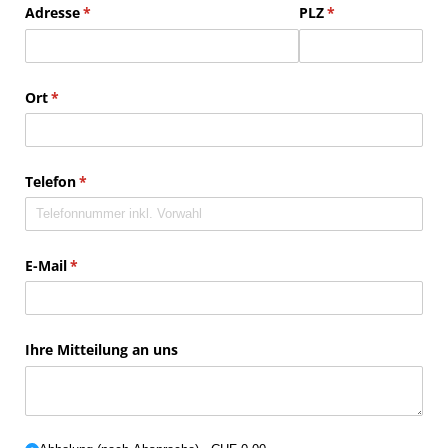
Adresse
(erforderlich)
*
PLZ
(erforderlich)
*
Ort
(erforderlich)
*
Telefon
(erforderlich)
*
E-Mail
(erforderlich)
*
Ihre Mitteilung an uns