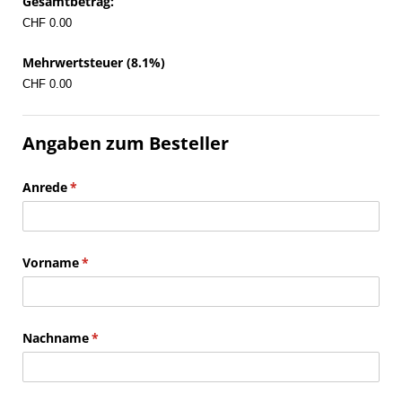
Gesamtbetrag:
CHF 0.00
Mehrwertsteuer (8.1%)
CHF 0.00
Angaben zum Besteller
Anrede
(erforderlich)
*
Vorname
(erforderlich)
*
Nachname
(erforderlich)
*