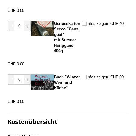
Preis
CHF 0.00
Menge Genuss Secco
Infos zeigen
Genusskarton
Infos zeigen
CHF 40.-
Secco "Gans
guet"
mit Surseer
Honggans
400g
Preis
CHF 0.00
Menge Buch
Infos zeigen
Buch "Winzer,
Infos zeigen
CHF 60.-
Wein und
Küche"
Preis
CHF 0.00
Kostenübersicht