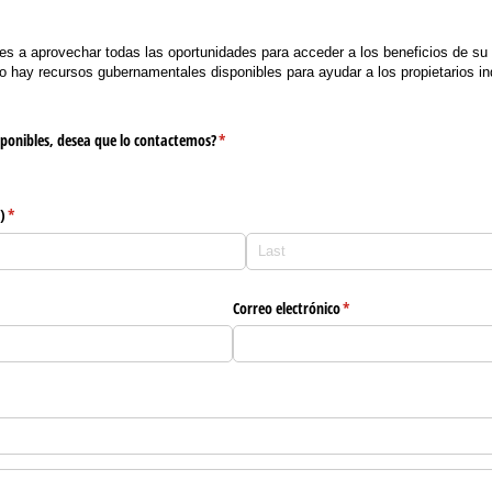
es a aprovechar todas las oportunidades para acceder a los beneficios de su
o hay recursos gubernamentales disponibles para ayudar a los propietarios ind
isponibles, desea que lo contactemos?
(required)
*
)
(required)
*
)
Correo electrónico
(required)
*