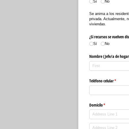
Sí
No
Se anima a los resident
privada. Actualmente, n
viviendas.
¿Si recursos se vuelven d
Sí
No
Nombre (Jefe/​a de hogar
Teléfono celular
(required
*
Domicilo
(required)
*