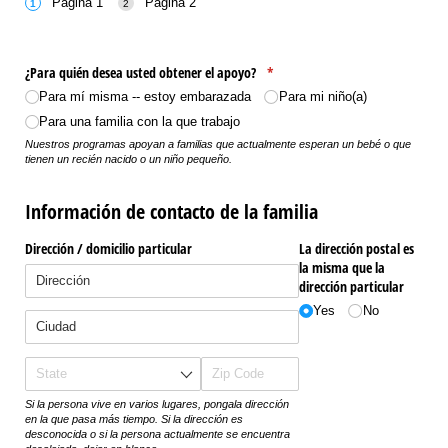
Página 1
Página 2
¿Para quién desea usted obtener el apoyo?
(required)
*
Para mí misma -- estoy embarazada
Para mi niño(a)
Para una familia con la que trabajo
Nuestros programas apoyan a familias que actualmente esperan un bebé o que
tienen un recién nacido o un niño pequeño.
Información de contacto de la familia
Dirección /​ domicilio particular
La dirección postal es
la misma que la
dirección particular
Yes
No
Si la persona vive en varios lugares, pongala dirección
en la que pasa más tiempo. Si la dirección es
desconocida o si la persona actualmente se encuentra