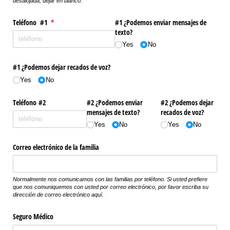
desalojada, dejar en blanco.
Teléfono #1
(required)
*
#1 ¿Podemos enviar mensajes de
texto?
Yes
No
#1 ¿Podemos dejar recados de voz?
Yes
No
Teléfono #2
#2 ¿Podemos enviar
#2 ¿Podemos dejar
mensajes de texto?
recados de voz?
Yes
No
Yes
No
Correo electrónico de la familia
Normalmente nos comunicamos con las familias por teléfono. Si usted prefiere
que nos comuniquemos con usted por correo electrónico, por favor escriba su
dirección de correo electrónico aquí.
Seguro Médico