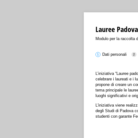
Lauree Padov
Modulo per la raccolta d
Dati personali
L’iniziativa “Lauree pad
celebrare i laureati e i l
propone di creare un co
tema principale le laure
luoghi significativi e ori
L'iniziativa viene realizz
degli Studi di Padova con
studenti con garante F