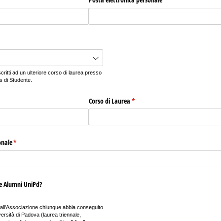
scritti ad un ulteriore corso di laurea presso
s di Studente.
hiesto)
Corso di Laurea
(richiesto)
*
onale
(richiesto)
*
one Alumni UniPd?
 all'Associazione chiunque abbia conseguito
iversità di Padova (laurea triennale,