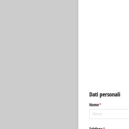
Dati personali
Nome
(richiesto)
*
Telefono
(richiesto)
*