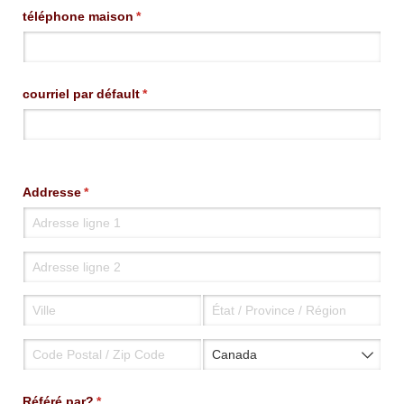
téléphone maison
(requis)
*
courriel par défault
(requis)
*
Addresse
(requis)
*
Référé par?
(requis)
*