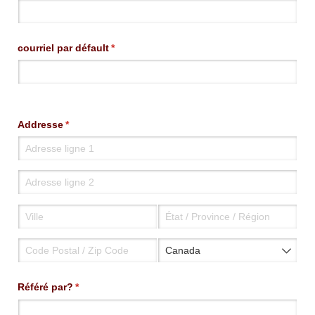
courriel par défault
(requis)
*
Addresse
(requis)
*
Référé par?
(requis)
*