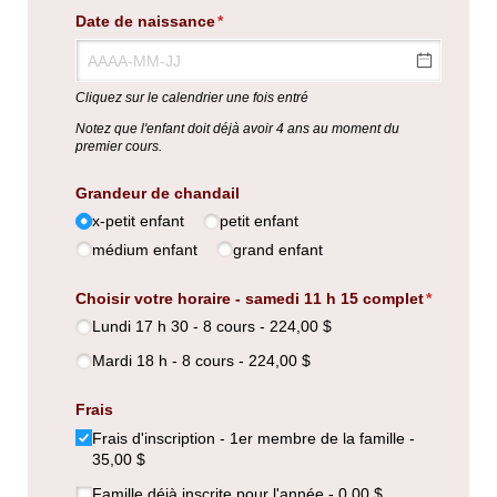
Date de naissance
(requis)
*
Cliquez sur le calendrier une fois entré
Notez que l'enfant doit déjà avoir 4 ans au moment du
premier cours.
Grandeur de chandail
x-petit enfant
petit enfant
médium enfant
grand enfant
Choisir votre horaire - samedi 11 h 15 complet
(requis)
*
Lundi 17 h 30 - 8 cours
224,00 $
Mardi 18 h - 8 cours
224,00 $
Frais
Frais d'inscription - 1er membre de la famille
35,00 $
Famille déjà inscrite pour l'année
0,00 $