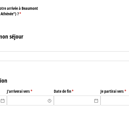
votre arrivée à Beaumont
 Athénée") ?
(requis)
*
mon séjour
tion
J'arriverai vers
(requis)
*
Date de fin
(requis)
*
Je partirai vers
(re
*