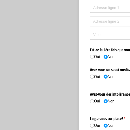
Est-ce la 1ère fois que vo
Oui
Non
Avez-vous un souci médica
Oui
Non
Avez-vous des intolérance
Oui
Non
Logez vous sur place?
(req
*
Oui
Non