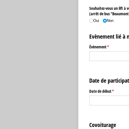
Souhaitez-vous un lift à 
(arrêt de bus "Beaumont
Oui
Non
Evènement lié à 
Évènement
(requis)
*
Date de participa
Date de début
(requis)
*
Covoiturage