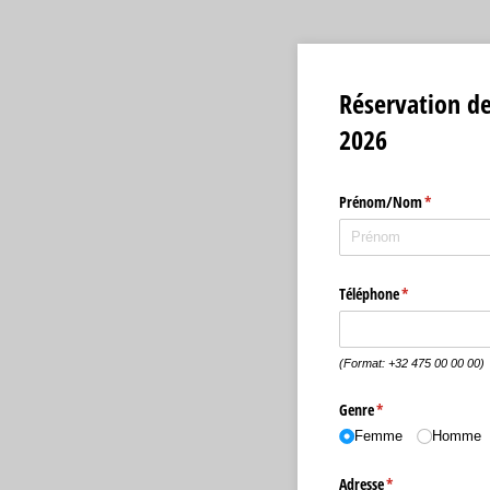
Réservation de
2026
Prénom/​Nom
(requis)
*
Téléphone
(requis)
*
(Format: +32 475 00 00 00)
Genre
(requis)
*
Femme
Homme
Adresse
(requis)
*