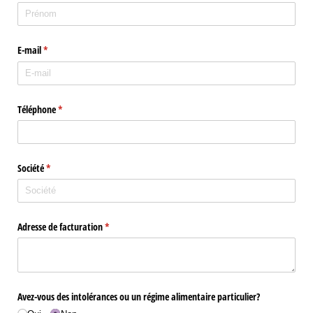
E-mail
(requis)
*
Téléphone
(requis)
*
Société
(requis)
*
Adresse de facturation
(requis)
*
Avez-vous des intolérances ou un régime alimentaire particulier?