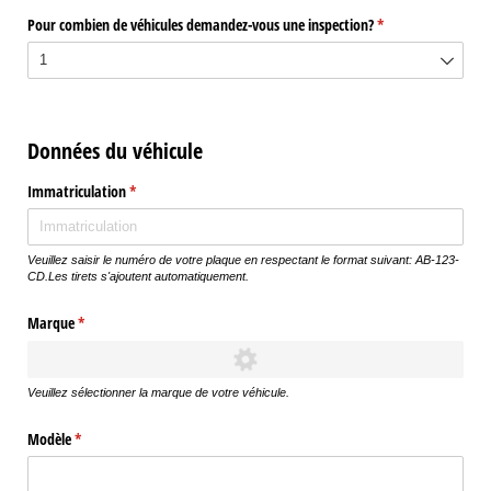
Pour combien de véhicules demandez-vous une inspection?
(requis)
*
Données du véhicule
Immatriculation
(requis)
*
Veuillez saisir le numéro de votre plaque en respectant le format suivant: AB-123-
CD.Les tirets s'ajoutent automatiquement.
Marque
(requis)
*
Veuillez sélectionner la marque de votre véhicule.
Modèle
(requis)
*