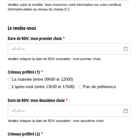
Veuillez saisir le modèle. Vous trouverez cette information sur votre certificat
d’immatriculation au niveau du champ D.2.
Le rendez-vous
Date de RDV: mon premier choix
(requis)
*
Veuillez indiquer la date de RDV souhaitée : mon premier choix
Créneau préféré (1)
(requis)
*
La matinée (entre 09h00 et 12h00)
L'après-midi (entre 13h30 et 17h00)
Pas de préférence
Date de RDV: mon deuxième choix
(requis)
*
Veuillez indiquer la date de RDV souhaitée : mon deuxième choix
Créneau préféré (2)
(requis)
*