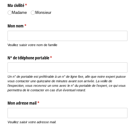
Ma civilité
(requis)
*
Madame
Monsieur
Mon nom
(requis)
*
Veuillez saisir votre nom de famille
N° de téléphone portable
(requis)
*
Un n° de portable est préférable à un n° de ligne fixe, afin que notre expert puisse
vous contacter une quinzaine de minutes avant son arrivée. La veille de
l'inspection, vous recevrez un sms avec le n° du portable de l'expert, ce qui vous
permettra de le contacter en cas d'un éventuel retard.
Mon adresse mail
(requis)
*
Veuillez saisir votre adresse mail.