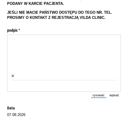
PODANY W KARCIE PACJENTA.
JEŚLI NIE MACIE PAŃSTWO DOSTĘPU DO TEGO NR. TEL.
PROSIMY O KONTAKT Z REJESTRACJĄ VILDA CLINIC.
podpis
(wymagane)
*
×
rysować
wpisać
(Przełącz na tryb rys
(Przełącz
Data
07.08.2026