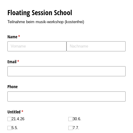
Floating Session School
Teilnahme beim musik-workshop (kostenfrei)
Name
(erforderlich)
*
Email
(erforderlich)
*
Phone
Untitled
(erforderlich)
*
21.4.26
30.6.
5.5.
7.7.