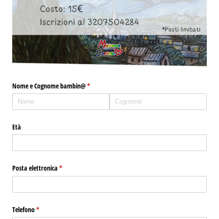
Nome e Cognome bambin@​
(richiesto)
*
Età
Posta elettronica
(richiesto)
*
Telefono
(richiesto)
*