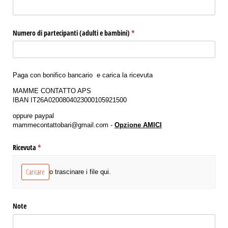
Numero di partecipanti (adulti e bambini)
(richiesto)
*
Paga con bonifico bancario e carica la ricevuta
MAMME CONTATTO APS
IBAN IT26A0200804023000105921500
oppure paypal
mammecontattobari@gmail.com -
Opzione AMICI
Ricevuta
(richiesto)
*
Caricare
o trascinare i file qui.
Note