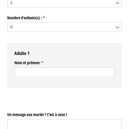
Nombre d'enfants(s) :
(requis)
*
Adulte 1
Nom et prénom:
(requis)
*
Un message aux mariés ? C'est à vous !