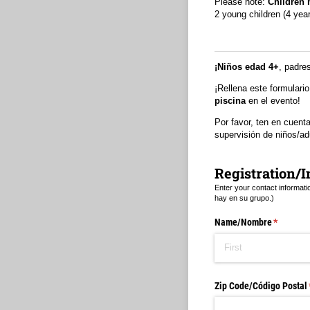
Please note:
Children 
2 young children (4 year
¡Niños edad 4+
, padres
¡Rellena este formulari
piscina
en el evento!
Por favor, ten en cuenta
supervisión de niños/ad
Registration/I
Enter your contact informat
hay en su grupo.)
Name/​Nombre
(required
*
Zip Code/​Código Postal