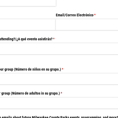
ed)
Email/​Correo Electrónico
(required)
*
attending?/​¿A qué evento asistirás?
(required)
*
our group (Número de niños en su grupo.)
(required)
*
r group (Número de adultos in su grupo.)
(required)
*
ve emails about future Milwaukee County Parks events, programming, and more