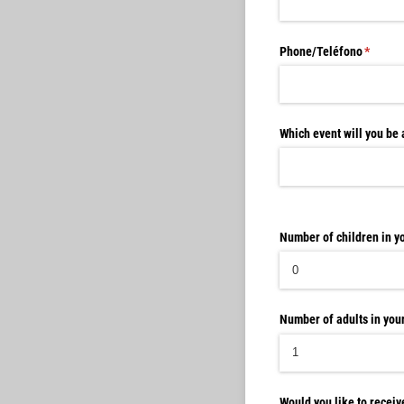
Phone/​Teléfono
(requir
*
Which event will you be 
Number of children in y
Number of adults in you
Would you like to recei