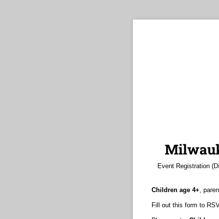
Milwauk
Event Registration (D
Children age 4+
, paren
Fill out this form to R