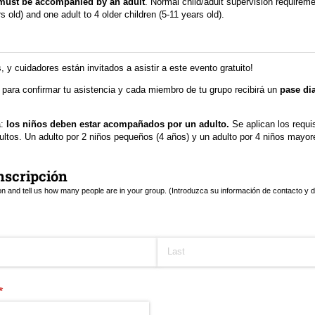
must be accompanied by an adult
. Normal child/adult supervision requireme
s old) and one adult to 4 older children (5-11 years old).
, y cuidadores están invitados a asistir a este evento gratuito!
o para confirmar tu asistencia y cada miembro de tu grupo recibirá un
pase dia
:
los niños deben estar acompañados por un adulto.
Se aplican los requi
ultos. Un adulto por 2 niños pequeños (4 años) y un adulto por 4 niños mayor
nscripción
ion and tell us how many people are in your group. (Introduzca su información de contacto y
)
(required)
*