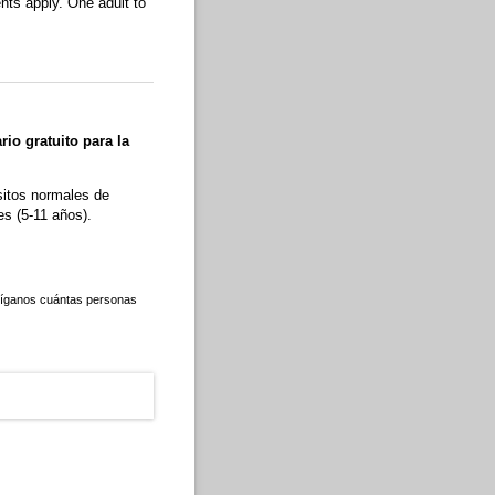
nts apply. One adult to
rio gratuito para la
sitos normales de
es (5-11 años).
 díganos cuántas personas