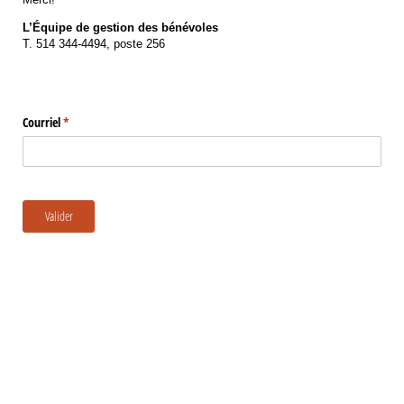
L’Équipe de gestion des bénévoles
T. 514 344-4494, poste 256
Gestion
Courriel
(requis)
*
Valider