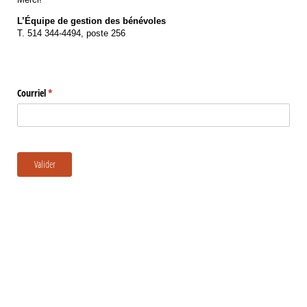
L’Équipe de gestion des bénévoles
T. 514 344-4494, poste 256
Gestion
Courriel
(requis)
*
Valider