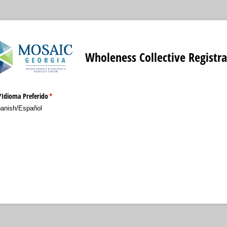
Wholeness Collective Registra
​Idioma Preferido
(required)
*
anish/​Español