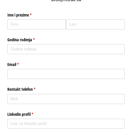
Ime i prezime
(required)
*
Godina rođenja
(required)
*
Email
(required)
*
Kontakt telefon
(required)
*
Linkedin profil
(required)
*