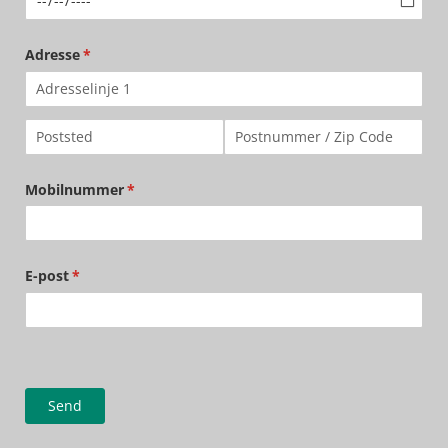
Adresse
(nødvendig)
*
Mobilnummer
(nødvendig)
*
E-post
(nødvendig)
*
Send