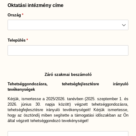
Oktatási intézmény címe
Ország
(megadása kötelező)
*
Település
(megadása kötelező)
*
Záró szakmai beszámoló
Tehetséggondozásra, tehetségfejlesztésre irányuló
tevékenységek
Kérjük, ismertesse a 2025/2026. tanévben (2025. szeptember 1. és
2026. június 30. napja között) végzett tehetséggondozásra,
tehetségfejlesztésre irányuló tevékenységeit! Kérjük ismertesse,
hogy az ösztöndíj miben segítette a támogatási időszakban az Ön
által végzett tehetséggondozó tevekénységet!
Tevékenység ismertetése
(megadása kötelező)
*