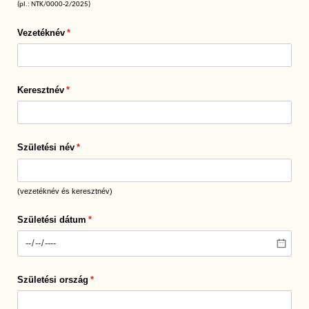
(pl.: NTK/0000-2/2025)
Vezetéknév
(megadása kötelező)
*
Keresztnév
(megadása kötelező)
*
Születési név
(megadása kötelező)
*
(vezetéknév és keresztnév)
Születési dátum
(megadása kötelező)
*
Születési ország
(megadása kötelező)
*