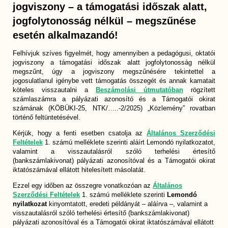
jogviszony – a támogatási időszak alatt,
jogfolytonosság nélkül – megszűnése
esetén alkalmazandó!
Felhívjuk szíves figyelmét, hogy amennyiben a pedagógusi, oktatói
jogviszony a támogatási időszak alatt jogfolytonosság nélkül
megszűnt, úgy a jogviszony megszűnésére tekintettel a
jogosulatlanul igénybe vett támogatás összegét és annak kamatait
köteles visszautalni a
Beszámolási útmutatóban
rögzített
számlaszámra a pályázati azonosító és a Támogatói okirat
számának (KÖBÜKI-25, NTK/…..-2/2025) „Közlemény” rovatban
történő feltüntetésével.
Kérjük, hogy a fenti esetben csatolja az
Általános Szerződési
Feltételek
1. számú melléklete szerinti aláírt Lemondó nyilatkozatot,
valamint a visszautalásról szóló terhelési értesítő
(bankszámlakivonat) pályázati azonosítóval és a Támogatói okirat
iktatószámával ellátott hitelesített másolatát.
Ezzel egy időben az összegre vonatkozóan az
Általános
Szerződési Feltételek
1. számú melléklete szerinti
Lemondó
nyilatkozat
kinyomtatott, eredeti példányát – aláírva –, valamint a
visszautalásról szóló terhelési értesítő (bankszámlakivonat)
pályázati azonosítóval és a Támogatói okirat iktatószámával ellátott