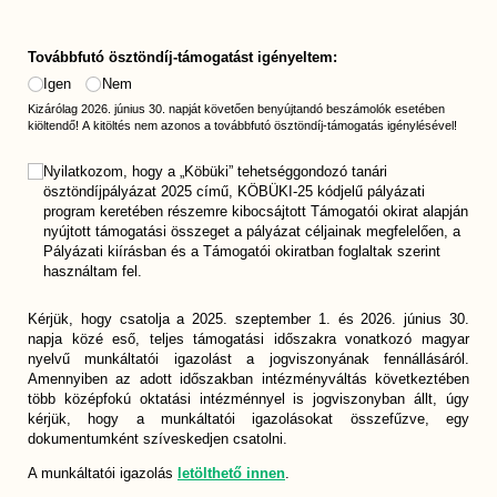
Továbbfutó ösztöndíj-támogatást igényeltem:
Igen
Nem
Kizárólag 2026. június 30. napját követően benyújtandó beszámolók esetében
kiöltendő! A kitöltés nem azonos a továbbfutó ösztöndíj-támogatás igénylésével!
Nyilatkozat
Nyilatkozom, hogy a „Köbüki” tehetséggondozó tanári
(megadása kötelező)
*
ösztöndíjpályázat 2025 című, KÖBÜKI-25 kódjelű pályázati
program keretében részemre kibocsájtott Támogatói okirat alapján
nyújtott támogatási összeget a pályázat céljainak megfelelően, a
Pályázati kiírásban és a Támogatói okiratban foglaltak szerint
használtam fel.
Kérjük, hogy csatolja a 2025. szeptember 1. és 2026. június 30.
napja közé eső, teljes támogatási időszakra vonatkozó magyar
nyelvű munkáltatói igazolást a jogviszonyának fennállásáról.
Amennyiben az adott időszakban intézményváltás következtében
több középfokú oktatási intézménnyel is jogviszonyban állt, úgy
kérjük, hogy a munkáltatói igazolásokat összefűzve, egy
dokumentumként szíveskedjen csatolni.
A munkáltatói igazolás
letölthető innen
.