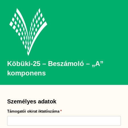
Köbüki-25 – Beszámoló – „A”
komponens
Személyes adatok
Támogatói okirat iktatószáma
(megadása kötelező)
*