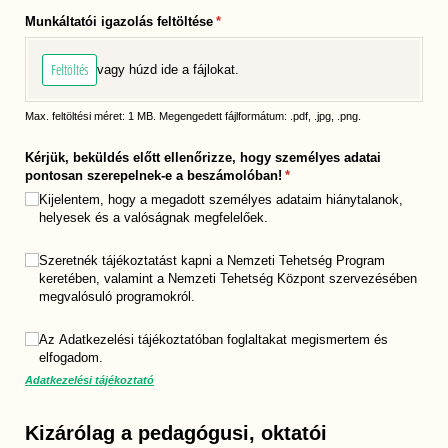
Munkáltatói igazolás feltöltése
(megadása kötelező)
*
Feltöltés
vagy húzd ide a fájlokat.
Max. feltöltési méret: 1 MB. Megengedett fájlformátum: .pdf, .jpg, .png.
Kérjük, beküldés előtt ellenőrizze, hogy személyes adatai
pontosan szerepelnek-e a beszámolóban!
(megadása kötelező)
*
Kijelentem, hogy a megadott személyes adataim hiánytalanok,
helyesek és a valóságnak megfelelőek.
Hírlevél feliratkozás
Szeretnék tájékoztatást kapni a Nemzeti Tehetség Program
keretében, valamint a Nemzeti Tehetség Központ szervezésében
megvalósuló programokról.
Az Adatkezelési tájékoztató elfogadása
Az Adatkezelési tájékoztatóban foglaltakat megismertem és
(megadása kötelező)
*
elfogadom.
Adatkezelési tájékoztató
Kizárólag a pedagógusi, oktatói