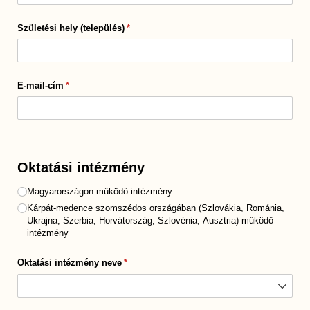
Születési hely (település)
(megadása kötelező)
*
E-mail-cím
(megadása kötelező)
*
Oktatási intézmény
Magyarországi vagy Határon túli intézmény
Magyarországon működő intézmény
(megadása kötelező)
*
Kárpát-medence szomszédos országában (Szlovákia, Románia,
Ukrajna, Szerbia, Horvátország, Szlovénia, Ausztria) működő
intézmény
Oktatási intézmény neve
(megadása kötelező)
*