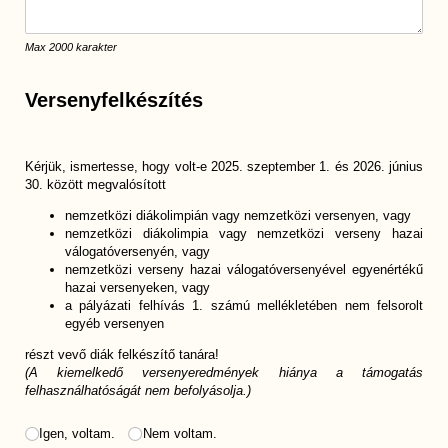
Max 2000 karakter
Versenyfelkészítés
Kérjük, ismertesse, hogy volt-e 2025. szeptember 1. és 2026. június
30. között megvalósított
nemzetközi diákolimpián vagy nemzetközi versenyen, vagy
nemzetközi diákolimpia vagy nemzetközi verseny hazai
válogatóversenyén, vagy
nemzetközi verseny hazai válogatóversenyével egyenértékű
hazai versenyeken, vagy
a pályázati felhívás 1. számú mellékletében nem felsorolt
egyéb versenyen
részt vevő diák felkészítő tanára!
(A kiemelkedő versenyeredmények hiánya a támogatás
felhasználhatóságát nem befolyásolja.)
Versenyfelkészítés
Igen, voltam.
(megadása kötelező)
*
Nem voltam.