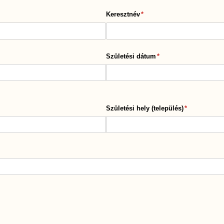
Keresztnév
(megadása kötelező)
*
Születési dátum
(megadása kötelező)
*
Születési hely (település)
(megadása kö
*