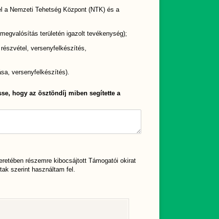
el a Nemzeti Tehetség Központ (NTK) és a
megvalósítás területén igazolt tevékenység);
részvétel, versenyfelkészítés,
sa, versenyfelkészítés).
se, hogy az ösztöndíj miben segítette a
retében részemre kibocsájtott Támogatói okirat
tak szerint használtam fel.
sa kötelező)