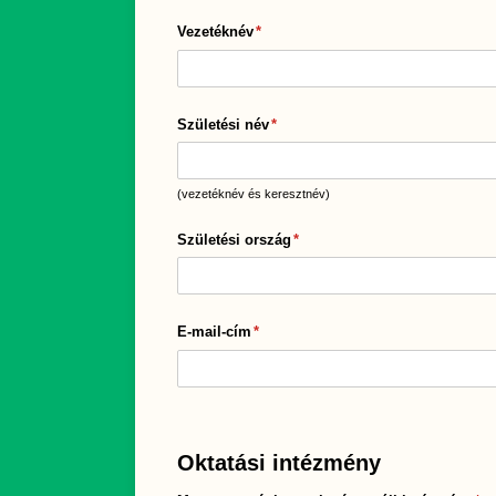
Vezetéknév
(megadása kötelező)
*
Születési név
(megadása kötelező)
*
(vezetéknév és keresztnév)
Születési ország
(megadása kötelező)
*
E-mail-cím
(megadása kötelező)
*
Oktatási intézmény