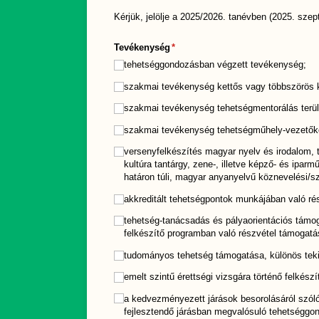
Kérjük, jelölje a 2025/2026. tanévben (2025. szep
Tevékenység
(megadása kötelező)
*
tehetséggondozásban végzett tevékenység;
szakmai tevékenység kettős vagy többszörös k
szakmai tevékenység tehetségmentorálás terül
szakmai tevékenység tehetségműhely-vezetők
versenyfelkészítés magyar nyelv és irodalom, tör
kultúra tantárgy, zene-, illetve képző- és ip
határon túli, magyar anyanyelvű köznevelési/​
akkreditált tehetségpontok munkájában való ré
tehetség-tanácsadás és pályaorientációs támog
felkészítő programban való részvétel támogatá
tudományos tehetség támogatása, különös tekin
emelt szintű érettségi vizsgára történő felkészí
a kedvezményezett járások besorolásáról szóló
fejlesztendő járásban megvalósuló tehetséggo