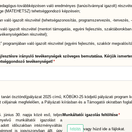
 pedagógus-továbbképzésen való eredményes (tanúsítvánnyal igazolt) részvét
ége (MATEHETSZ) tehetséggondozó képzésein;
való igazolt részvétel (tehetségazonosítás, programszervezés, -tervezés, -
ó igazolt részvétel (mentori támogatás, egyéni fejlesztés, szaktáborokban 
vékenységekben részvétel);
 programjában való igazolt részvétel (egyéni fejlesztés, szakkör megvalósítá
jlesztésre irányuló tevékenységek szöveges bemutatása. Kérjük ismertes
hetséggondozó tevékenységet!
(megadása kötelező)
*
tanári ösztöndíjpályázat 2025 című, KÖBÜKI-25 kódjelű pályázati program ke
 céljainak megfelelően, a Pályázati kiírásban és a Támogatói okiratban foglal
6.
június 30. napja közé eső, teljes
Munkáltatói igazolás feltöltése
(megadá
*
yelvű munkáltatói igazolást a
 adott időszakban intézményváltás
Feltöltés
vagy húzd ide a fájlokat.
énnyel is jogviszonyban állt, úgy