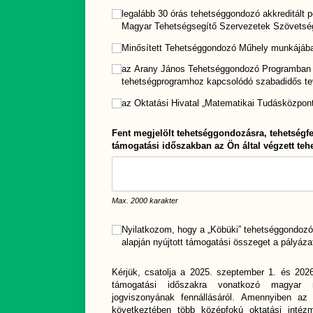
legalább 30 órás tehetséggondozó akkreditált
Magyar Tehetségsegítő Szervezetek Szövets
Minősített Tehetséggondozó Műhely munkájában 
az Arany János Tehetséggondozó Programban val
tehetségprogramhoz kapcsolódó szabadidős te
az Oktatási Hivatal „Matematikai Tudásközpont”
Fent megjelölt tehetséggondozásra, tehetségfe
támogatási időszakban az Ön által végzett te
Max. 2000 karakter
Nyilatkozat
Nyilatkozom, hogy a „Köbüki” tehetséggondozó 
(megadása kötelező)
*
alapján nyújtott támogatási összeget a pályázat
Kérjük, csatolja a
2025.
szeptember 1. és
202
támogatási időszakra vonatkozó magyar n
jogviszonyának fennállásáról. Amennyiben az
következtében több középfokú oktatási intézm