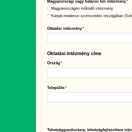
Magyarországi vagy határon túli intézmény
(me
*
Magyarországon működő intézmény
Kárpát-medence szomszédos országában (Szlov
Oktatási intézmény
(megadása kötelező)
*
Oktatási intézmény címe
Ország
(megadása kötelező)
*
Település
(megadása kötelező)
*
Tehetséggondozásra, tehetségfejlesztésre irá