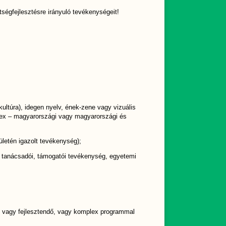
tségfejlesztésre irányuló tevékenységeit!
 kultúra), idegen nyelv, ének-zene vagy vizuális
plex – magyarországi vagy magyarországi és
letén igazolt tevékenység);
ő tanácsadói, támogatói tevékenység, egyetemi
tt vagy fejlesztendő, vagy komplex programmal