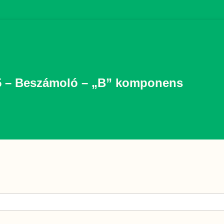
5 – Beszámoló – „B” komponens
ező)