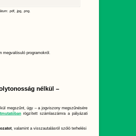
tum: .pdf, .jpg, .png.
ő)
n megvalósuló programokról.
folytonosság nélkül –
nélkül megszűnt, úgy – a jogviszony megszűnésére
tmutatóban
rögzített számlaszámra a pályázati
ozatot
, valamint a visszautalásról szóló terhelési