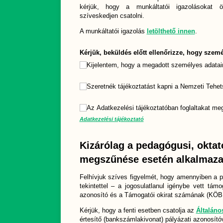
kérjük, hogy a munkáltatói igazolásokat 
szíveskedjen csatolni.
A munkáltatói igazolás
letölthető innen
.
Kérjük, beküldés előtt ellenőrizze, hogy sze
Kijelentem, hogy a megadott személyes adatai
Hírlevél feliratkozás
Szeretnék tájékoztatást kapni a Nemzeti Tehe
Az Adatkezelési tájékoztató elfogadása
Az Adatkezelési tájékoztatóban foglaltakat m
(megadá
*
Adatkezelési tájékoztató
Kizárólag a pedagógusi, oktató
megszűnése esetén alkalmaz
Felhívjuk szíves figyelmét, hogy amennyiben a p
tekintettel – a jogosulatlanul igénybe vett tá
azonosító és a Támogatói okirat számának (KÖBÜ
Kérjük, hogy a fenti esetben csatolja az
Általáno
értesítő (bankszámlakivonat) pályázati azonosítóva