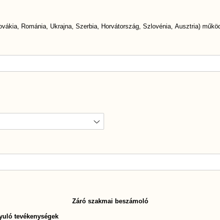
gadása kötelező)
ákia, Románia, Ukrajna, Szerbia, Horvátország, Szlovénia, Ausztria) műkö
Záró szakmai beszámoló
nyuló tevékenységek