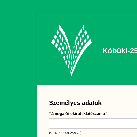
Köbüki-2
Személyes adatok
Támogatói okirat iktatószáma
(megadása kötel
*
(pl.: NTK/0000-2/2025)