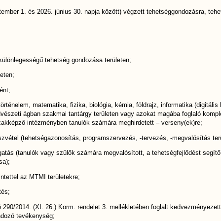
tember 1. és 2026. június 30. napja között) végzett tehetséggondozásra, tehe
ülönlegességű tehetség gondozása területen;
eten;
ént;
ténelem, matematika, fizika, biológia, kémia, földrajz, informatika (digitális
arművészeti ágban szakmai tantárgy területen vagy azokat magába foglaló kom
szakképző intézményben tanulók számára meghirdetett – verseny(ek)re;
szvétel (tehetségazonosítás, programszervezés, -tervezés, -megvalósítás terü
atás (tanulók vagy szülők számára megvalósított, a tehetségfejlődést segít
sa);
tettel az MTMI területekre;
tés;
 290/​2014. (XI. 26.) Korm. rendelet 3. mellékletében foglalt kedvezményeze
ndozó tevékenység;