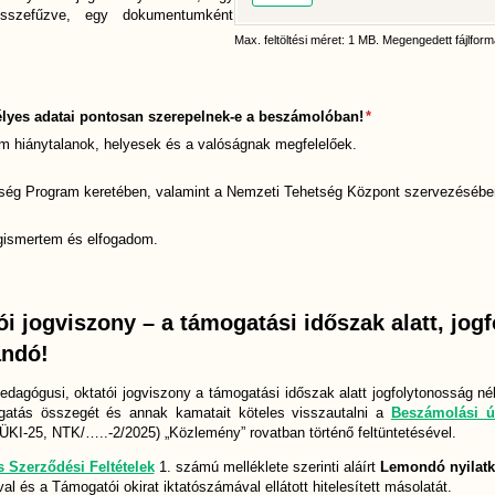
összefűzve, egy dokumentumként
Max. feltöltési méret: 1 MB. Megengedett fájlformá
mélyes adatai pontosan szerepelnek-e a beszámolóban!
(megadása kötelez
*
m hiánytalanok, helyesek és a valóságnak megfelelőek.
tség Program keretében, valamint a Nemzeti Tehetség Központ szervezésébe
egismertem és elfogadom.
sa kötelező)
i jogviszony – a támogatási időszak alatt, jog
andó!
edagógusi, oktatói jogviszony a támogatási időszak alatt jogfolytonosság 
mogatás összegét és annak kamatait köteles visszautalni a
Beszámolási ú
KI-25, NTK/…..-2/2025) „Közlemény” rovatban történő feltüntetésével.
s Szerződési Feltételek
1. számú melléklete szerinti aláírt
Lemondó nyilatk
l és a Támogatói okirat iktatószámával ellátott hitelesített másolatát.