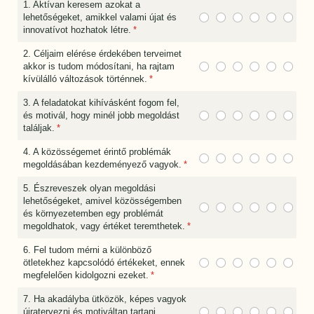
1. Aktívan keresem azokat a
lehetőségeket, amikkel valami újat és
innovatívot hozhatok létre.
(megadása kötelező)
*
2. Céljaim elérése érdekében terveimet
akkor is tudom módosítani, ha rajtam
kívülálló változások történnek.
(megadása kötelező)
*
3. A feladatokat kihívásként fogom fel,
és motivál, hogy minél jobb megoldást
találjak.
(megadása kötelező)
*
4. A közösségemet érintő problémák
megoldásában kezdeményező vagyok.
(megadása kötelező)
*
5. Észreveszek olyan megoldási
lehetőségeket, amivel közösségemben
és környezetemben egy problémát
megoldhatok, vagy értéket teremthetek.
(megadása kötelező)
*
6. Fel tudom mérni a különböző
ötletekhez kapcsolódó értékeket, ennek
megfelelően kidolgozni ezeket.
(megadása kötelező)
*
7. Ha akadályba ütközök, képes vagyok
újratervezni és motiváltan tartani