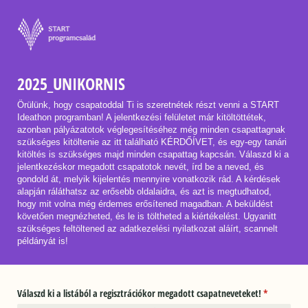
2025_UNIKORNIS
Örülünk, hogy csapatoddal Ti is szeretnétek részt venni a START
Ideathon programban! A jelentkezési felületet már kitöltöttétek,
azonban pályázatotok véglegesítéséhez még minden csapattagnak
szükséges kitöltenie az itt található KÉRDŐÍVET, és egy-egy tanári
kitöltés is szükséges majd minden csapattag kapcsán. Válaszd ki a
jelentkezéskor megadott csapatotok nevét, írd be a neved, és
gondold át, melyik kijelentés mennyire vonatkozik rád. A kérdések
alapján ráláthatsz az erősebb oldalaidra, és azt is megtudhatod,
hogy mit volna még érdemes erősítened magadban. A beküldést
követően megnézheted, és le is töltheted a kiértékelést. Ugyanitt
szükséges feltöltened az adatkezelési nyilatkozat aláírt, scannelt
példányát is!
Válaszd ki a listából a regisztrációkor megadott csapatneveteket!
(megadása k
*