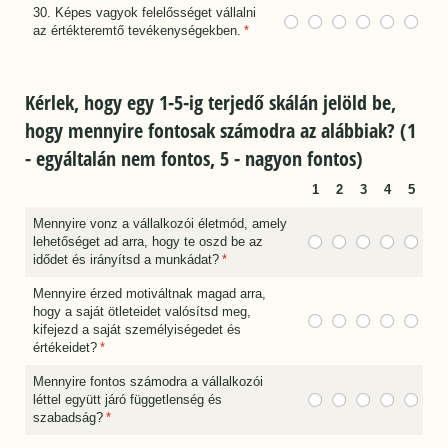
30. Képes vagyok felelősséget vállalni
az értékteremtő tevékenységekben.
(megadása kötelező)
*
Kérlek, hogy egy 1-5-ig terjedő skálán jelöld be,
hogy mennyire fontosak számodra az alábbiak? (1
- egyáltalán nem fontos, 5 - nagyon fontos)
1
2
3
4
5
Mennyire vonz a vállalkozói életmód, amely
lehetőséget ad arra, hogy te oszd be az
idődet és irányítsd a munkádat?
(megadása kötelező)
*
Mennyire érzed motiváltnak magad arra,
hogy a saját ötleteidet valósítsd meg,
kifejezd a saját személyiségedet és
értékeidet?
(megadása kötelező)
*
Mennyire fontos számodra a vállalkozói
léttel együtt járó függetlenség és
szabadság?
(megadása kötelező)
*