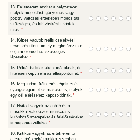
13. Felismerem azokat a helyzeteket,
melyek megoldást igényelnek vagy
pozitív változás érdekében módosítás
szükséges, és kihívásként tekintek
rájuk.
(megadása kötelező)
*
14. Képes vagyok reális cselekvési
tervet készíteni, amely meghatározza a
céljaim eléréséhez szükséges
lépéseket.
(megadása kötelező)
*
15. Példát tudok mutatni másoknak, és
hitelesen képviselni az álláspontomat.
(megadása kötelező)
*
16. Meg tudom ítélni erősségeimet és
gyengeségeimet és másokét is, melyek
egy cél eléréséhez kapcsolódnak.
(megadása kötelező)
*
17. Nyitott vagyok az önálló és a
másokkal való közös munkára is,
különböző szerepeket és felelősségeket
is magamra vállalva.
(megadása kötelező)
*
18. Kritikus vagyok az értékteremtő
ötlettel járó kockázatokkal szemben: