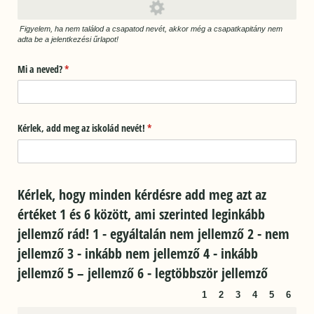
Figyelem, ha nem találod a csapatod nevét, akkor még a csapatkapitány nem
adta be a jelentkezési űrlapot!
Mi a neved?
(megadása kötelező)
*
Kérlek, add meg az iskolád nevét!
(megadása kötelező)
*
Kérlek, hogy minden kérdésre add meg azt az
értéket 1 és 6 között, ami szerinted leginkább
jellemző rád! 1 - egyáltalán nem jellemző 2 - nem
jellemző 3 - inkább nem jellemző 4 - inkább
jellemző 5 – jellemző 6 - legtöbbször jellemző
1
2
3
4
5
6