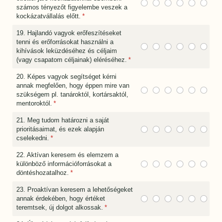
számos tényezőt figyelembe veszek a
kockázatvállalás előtt.
(megadása kötelező)
*
19. Hajlandó vagyok erőfeszítéseket
tenni és erőforrásokat használni a
kihívások leküzdéséhez és céljaim
(vagy csapatom céljainak) eléréséhez.
(megadása kötelező)
*
20. Képes vagyok segítséget kérni
annak megfelően, hogy éppen mire van
szükségem pl. tanároktól, kortársaktól,
mentoroktól.
(megadása kötelező)
*
21. Meg tudom határozni a saját
prioritásaimat, és ezek alapján
cselekedni.
(megadása kötelező)
*
22. Aktívan keresem és elemzem a
különböző információforrásokat a
döntéshozatalhoz.
(megadása kötelező)
*
23. Proaktívan keresem a lehetőségeket
annak érdekében, hogy értéket
teremtsek, új dolgot alkossak.
(megadása kötelező)
*