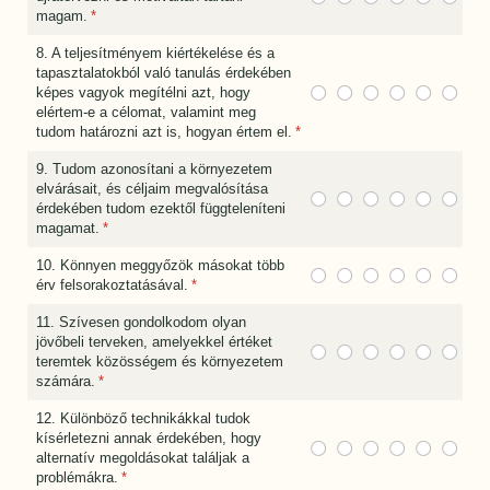
magam.
(megadása kötelező)
*
8. A teljesítményem kiértékelése és a
tapasztalatokból való tanulás érdekében
képes vagyok megítélni azt, hogy
elértem-e a célomat, valamint meg
tudom határozni azt is, hogyan értem el.
(megadása kötelező)
*
9. Tudom azonosítani a környezetem
elvárásait, és céljaim megvalósítása
érdekében tudom ezektől függteleníteni
magamat.
(megadása kötelező)
*
10. Könnyen meggyőzök másokat több
érv felsorakoztatásával.
(megadása kötelező)
*
11. Szívesen gondolkodom olyan
jövőbeli terveken, amelyekkel értéket
teremtek közösségem és környezetem
számára.
(megadása kötelező)
*
12. Különböző technikákkal tudok
kísérletezni annak érdekében, hogy
alternatív megoldásokat találjak a
problémákra.
(megadása kötelező)
*