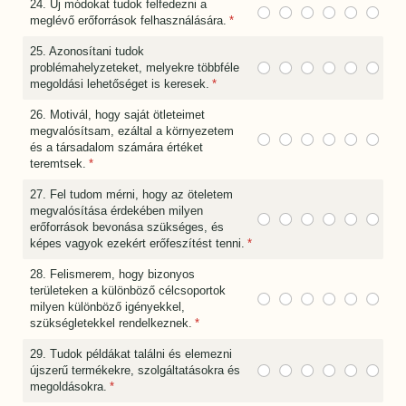
24. Új módokat tudok felfedezni a
meglévő erőforrások felhasználására.
(megadása kötelező)
*
25. Azonosítani tudok
problémahelyzeteket, melyekre többféle
megoldási lehetőséget is keresek.
(megadása kötelező)
*
26. Motivál, hogy saját ötleteimet
megvalósítsam, ezáltal a környezetem
és a társadalom számára értéket
teremtsek.
(megadása kötelező)
*
27. Fel tudom mérni, hogy az öteletem
megvalósítása érdekében milyen
erőforrások bevonása szükséges, és
képes vagyok ezekért erőfeszítést tenni.
(megadása kötelező)
*
28. Felismerem, hogy bizonyos
területeken a különböző célcsoportok
milyen különböző igényekkel,
szükségletekkel rendelkeznek.
(megadása kötelező)
*
29. Tudok példákat találni és elemezni
újszerű termékekre, szolgáltatásokra és
megoldásokra.
(megadása kötelező)
*