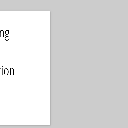
ng
tion