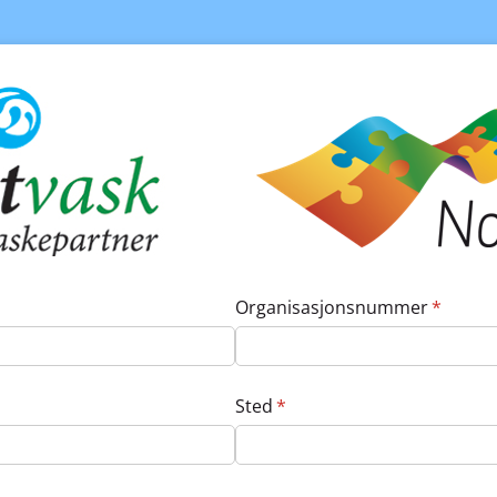
Organisasjonsnummer
(nødven
*
Sted
(nødvendig)
*