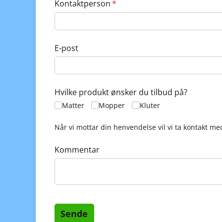
Kontaktperson
(nødvendig)
*
E-post
Hvilke produkt ønsker du tilbud på?
Matter
Mopper
Kluter
Når vi mottar din henvendelse vil vi ta kontakt med 
Kommentar
Sende