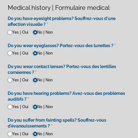
Medical history | Formulaire medical
Do you have eyesight problems? Souffrez-vous d'une
affection visuelle ?
(required)
*
Yes | Oui
No | Non
Do you wear eyeglasses? Portez-vous des lunettes ?
(required)
*
Yes | Oui
No | Non
Do you wear contact lenses? Portez-vous des lentilles
cornéennes ?
(required)
*
Yes | Oui
No | Non
Do you have hearing problems? Avez-vous des problèmes
auditifs ?
(required)
*
Yes | Oui
No | Non
Do you suffer from fainting spells? Souffrez-vous
d'évanouissements ?
(required)
*
Yes | Oui
No | Non