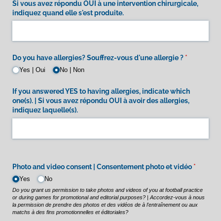
Si vous avez répondu OUI à une intervention chirurgicale,
indiquez quand elle s'est produite.
Do you have allergies? Souffrez-vous d'une allergie ?
(required)
*
Yes | Oui
No | Non
If you answered YES to having allergies, indicate which
one(s). | Si vous avez répondu OUI à avoir des allergies,
indiquez laquelle(s).
Photo and video consent | Consentement photo et vidéo
(required
*
Yes
No
Do you grant us permission to take photos and videos of you at football practice
or during games for promotional and editorial purposes? | Accordez-vous à nous
la permission de prendre des photos et des vidéos de à l'entraînement ou aux
matchs à des fins promotionnelles et éditoriales?