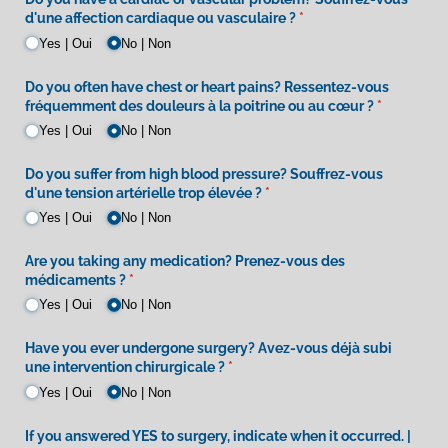
d'une affection cardiaque ou vasculaire ?
(required)
*
Yes | Oui
No | Non
Do you often have chest or heart pains? Ressentez-vous
fréquemment des douleurs à la poitrine ou au cœur ?
(required)
*
Yes | Oui
No | Non
Do you suffer from high blood pressure? Souffrez-vous
d'une tension artérielle trop élevée ?
(required)
*
Yes | Oui
No | Non
Are you taking any medication? Prenez-vous des
médicaments ?
(required)
*
Yes | Oui
No | Non
Have you ever undergone surgery? Avez-vous déjà subi
une intervention chirurgicale ?
(required)
*
Yes | Oui
No | Non
If you answered YES to surgery, indicate when it occurred. |