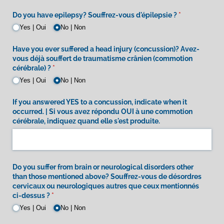
Do you have epilepsy? Souffrez-vous d'épilepsie ?
(required)
*
Yes | Oui
No | Non
Have you ever suffered a head injury (concussion)? Avez-
vous déjà souffert de traumatisme crânien (commotion
cérébrale) ?
(required)
*
Yes | Oui
No | Non
If you answered YES to a concussion, indicate when it
occurred. | Si vous avez répondu OUI à une commotion
cérébrale, indiquez quand elle s'est produite.
Do you suffer from brain or neurological disorders other
than those mentioned above? Souffrez-vous de désordres
cervicaux ou neurologiques autres que ceux mentionnés
ci-dessus ?
(required)
*
Yes | Oui
No | Non