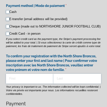
Payment method | Mode de paiement
(required)
*
Cash
E-transfer (email address will be provided)
Cheque (made out to NORTHSHORE JUNIOR FOOTBALL CLUB)
Credit Card - in person
If you select credit card as the payment type, the Stripe's payment processing fee
will be added to your total. | Si vous sélectionnez la carte de crédit comme type de
paiement, les frais de traitement de paiement de Stripe seront ajoutés à votre total.
To confirm your registration with the North Shore Broncos,
please enter your first and last name | Pour confirmer votre
inscription avec les North Shore Broncos, veuillez entrer
votre prénom et votre nom de famille.
(required)
*
Your privacy is important to us. The information collected will be kept confidential. |
Votre vie privée est importante pour nous. Les informations recueillies resteront
confidentielles.
Payment