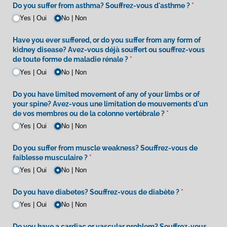
Do you suffer from asthma? Souffrez-vous d'asthme ?
(required)
*
Yes | Oui
No | Non
Have you ever suffered, or do you suffer from any form of
kidney disease? Avez-vous déjà souffert ou souffrez-vous
de toute forme de maladie rénale ?
(required)
*
Yes | Oui
No | Non
Do you have limited movement of any of your limbs or of
your spine? Avez-vous une limitation de mouvements d'un
de vos membres ou de la colonne vertébrale ?
(required)
*
Yes | Oui
No | Non
Do you suffer from muscle weakness? Souffrez-vous de
faiblesse musculaire ?
(required)
*
Yes | Oui
No | Non
Do you have diabetes? Souffrez-vous de diabète ?
(required)
*
Yes | Oui
No | Non
Do you have a cardiac or vascular problem? Souffrez-vous