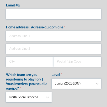
Email #2
Home address | Adresse du domicile
(required)
*
Which team are you
Level
(required)
*
registering to play for? |
Vous inscrivez pour quelle
équipe?
(required)
*