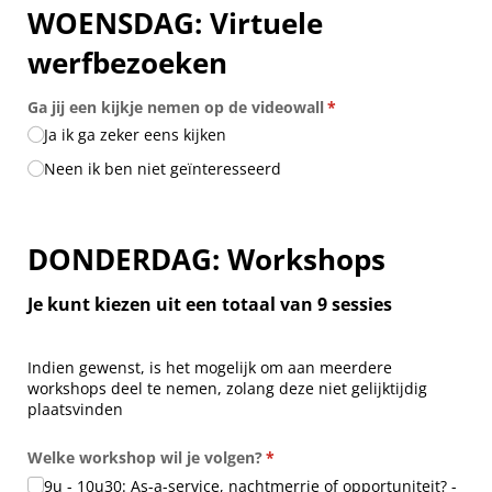
WOENSDAG: Virtuele
werfbezoeken
Ga jij een kijkje nemen op de videowall
(is vereist)
*
Ja ik ga zeker eens kijken
Neen ik ben niet geïnteresseerd
DONDERDAG: Workshops
Je kunt kiezen uit een totaal van 9 sessies
Indien gewenst, is het mogelijk om aan meerdere
workshops deel te nemen, zolang deze niet gelijktijdig
plaatsvinden
Welke workshop wil je volgen?
(is vereist)
*
9u - 10u30: As-a-service, nachtmerrie of opportuniteit? -