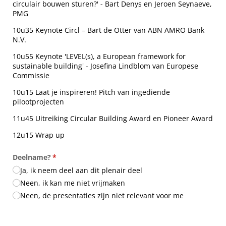
circulair bouwen sturen?' - Bart Denys en Jeroen Seynaeve,
PMG
10u35 Keynote Circl – Bart de Otter van ABN AMRO Bank
N.V.
10u55 Keynote 'LEVEL(s), a European framework for
sustainable building' - Josefina Lindblom van Europese
Commissie
10u15 Laat je inspireren! Pitch van ingediende
pilootprojecten
11u45 Uitreiking Circular Building Award en Pioneer Award
12u15 Wrap up
Deelname?
(is vereist)
*
Ja, ik neem deel aan dit plenair deel
Neen, ik kan me niet vrijmaken
Neen, de presentaties zijn niet relevant voor me