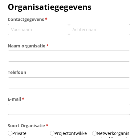
Organisatiegegevens
Contactgegevens
(is vereist)
*
Naam organisatie
(is vereist)
*
Telefoon
E-mail
(is vereist)
*
Soort Organisatie
(is vereist)
*
Private
Projectontwikke
Netwerkorganis