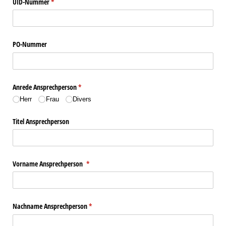
UID-Nummer
(erforderlich)
*
PO-Nummer
Anrede Ansprechperson
(erforderlich)
*
Herr
Frau
Divers
Titel Ansprechperson
Vorname Ansprechperson
(erforderlich)
*
Nachname Ansprechperson
(erforderlich)
*