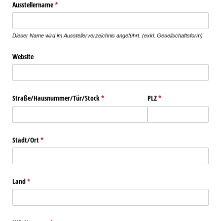
Ausstellername
(erforderlich)
*
Dieser Name wird im Ausstellerverzeichnis angeführt. (exkl. Gesellschaftsform)
Website
Straße/​Hausnummer/​Tür/​Stock
(erforderlich)
*
PLZ
(erforderlich)
*
Stadt/​Ort
(erforderlich)
*
Land
(erforderlich)
*