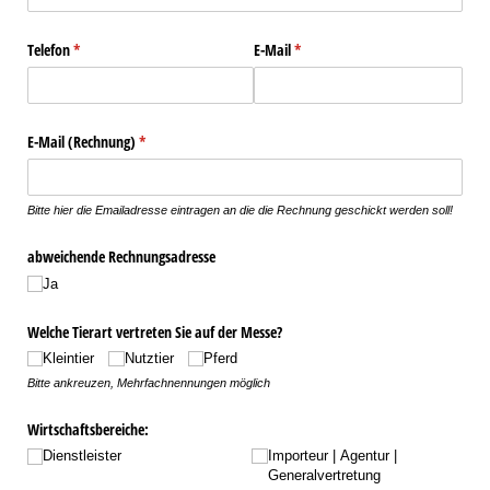
Telefon
(erforderlich)
*
E-Mail
(erforderlich)
*
E-Mail (Rechnung)
(erforderlich)
*
Bitte hier die Emailadresse eintragen an die die Rechnung geschickt werden soll!
abweichende Rechnungsadresse
Ja
Welche Tierart vertreten Sie auf der Messe?
Kleintier
Nutztier
Pferd
Bitte ankreuzen, Mehrfachnennungen möglich
Wirtschaftsbereiche:
Dienstleister
Importeur | Agentur |
Generalvertretung