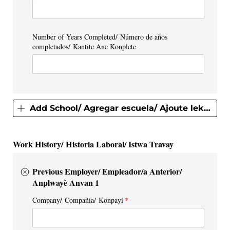
Number of Years Completed/​ Número de años
completados/​ Kantite Ane Konplete
Add School/ Agregar escuela/ Ajoute lekòl la
Work History/ Historia Laboral/ Istwa Travay
Previous Employer/ Empleador/a Anterior/
Anplwayè Anvan 1
Company/​ Compañía/​ Konpayi
(required)
*