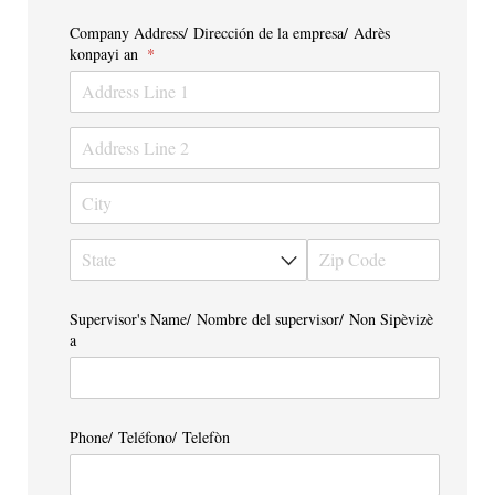
Company Address/​ Dirección de la empresa/​ Adrès
konpayi an
(required)
*
Supervisor's Name/​ Nombre del supervisor/​ Non Sipèvizè
a
Phone/​ Teléfono/​ Telefòn