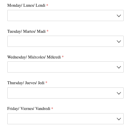
Monday/​ Lunes/​ Lendi
(required)
*
Tuesday/​ Martes/​ Madi
(required)
*
Wednesday/​ Miércoles/​ Mèkredi
(required)
*
Thursday/​ Jueves/​ Jedi
(required)
*
Friday/​ Viernes/​ Vandredi
(required)
*