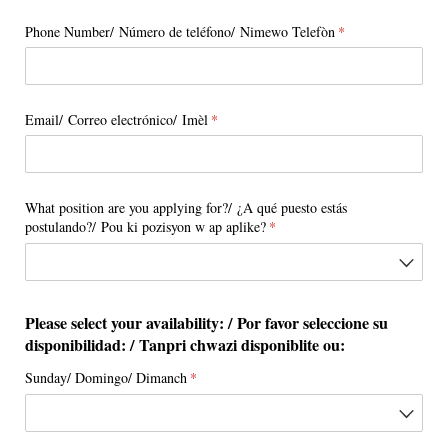
Phone Number/​ Número de teléfono/​ Nimewo Telefòn
(required)
*
Email/​ Correo electrónico/​ Imèl
(required)
*
What position are you applying for?/​ ¿A qué puesto estás
postulando?/​ Pou ki pozisyon w ap aplike?
(required)
*
Please select your availability: / Por favor seleccione su
disponibilidad: / Tanpri chwazi disponiblite ou:
Sunday/​ Domingo/​ Dimanch
(required)
*