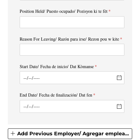
Position Held/​ Puesto ocupado/​ Pozisyon ki te fèt
(required)
*
Reason For Leaving/​ Razón para irse/​ Rezon pou w kite
(required)
*
Start Date/​ Fecha de inicio/​ Dat Kòmanse
(required)
*
End Date/​ Fecha de finalización/​ Dat fen
(required)
*