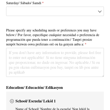
Saturday/​ Sábado/​ Samdi
(required)
*
Please specify any scheduling needs or preferences you may have
below:/​ Por favor, especifique cualquier necesidad o preferencia de
programación que pueda tener a continuación:/​ Tanpri presize
nenpòt bezwen oswa preferans orè ou ka genyen anba a:
(required)
*
Education/ Educación/ Edikasyon
School/ Escuela/ Lekòl 1
Name of School/​ Nombre de la escuela/​ Non lekòl la