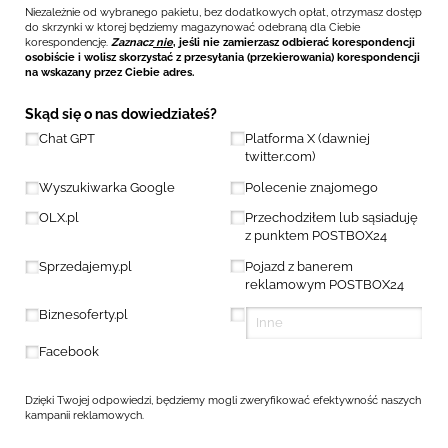
Niezależnie od wybranego pakietu, bez dodatkowych opłat, otrzymasz dostęp
do skrzynki w ktorej będziemy magazynować odebraną dla Ciebie
korespondencję.
Zaznacz
nie
, jeśli nie zamierzasz odbierać korespondencji
osobiście i wolisz skorzystać z przesyłania (przekierowania) korespondencji
na wskazany przez Ciebie adres.
Skąd się o nas dowiedziałeś?
Chat GPT
Platforma X (dawniej
twitter.com)
Wyszukiwarka Google
Polecenie znajomego
OLX.pl
Przechodziłem lub sąsiaduję
z punktem POSTBOX24
Sprzedajemy.pl
Pojazd z banerem
reklamowym POSTBOX24
Biznesoferty.pl
Facebook
Dzięki Twojej odpowiedzi, będziemy mogli zweryfikować efektywność naszych
kampanii reklamowych.