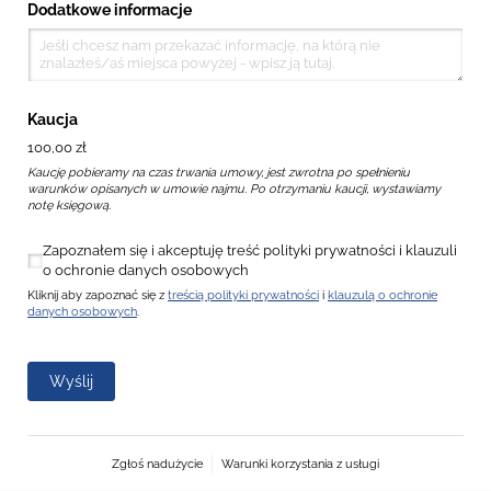
Dodatkowe informacje
Kaucja
100,00 zł
Kaucję pobieramy na czas trwania umowy, jest zwrotna po spełnieniu
warunków opisanych w umowie najmu. Po otrzymaniu kaucji, wystawiamy
notę księgową.
Zapoznałem się i akceptuję treść polityki prywatności i klauzu
Zapoznałem się i akceptuję treść polityki prywatności i klauzuli
o ochronie danych osobowych
Kliknij aby zapoznać się z
treścią polityki prywatności
i
klauzulą o ochronie
danych osobowych
.
Wyślij
Zgłoś nadużycie
Warunki korzystania z usługi