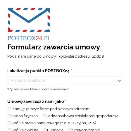
Formularz zawarcia umowy
Podaj nam dane do umowy i korzystaj z adresu już dziś!
Lokalizacja punktu POSTBOX24
(wymagane)
*
Wybierz adres, który chcesz wynajmować
Umowę zawrzesz z nami jako
(wymagane)
*
Planuję założyć firmę pod Waszym adresem
Osoba fizyczna
Jednoosobowa działalność gospodarcza
Spółka prawa handlowego (z o. o., akcyjna, PSA)
Spółka cywilna
Fundacja
Stowarzyszenie