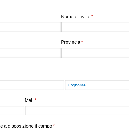
Numero civico
(richiesto)
*
Provincia
(richiesto)
*
)
Mail
(richiesto)
*
ere a disposizione il campo
(richiesto)
*