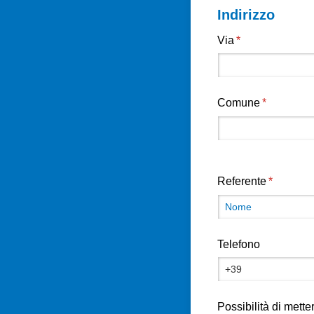
Indirizzo
Via
(richiesto)
*
Comune
(richiesto)
*
Referente
(richiesto
*
Telefono
Possibilità di mett