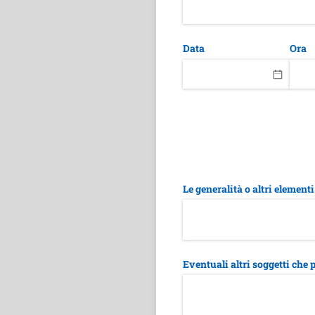
Data
Ora
Le generalità o altri elementi
Eventuali altri soggetti che 