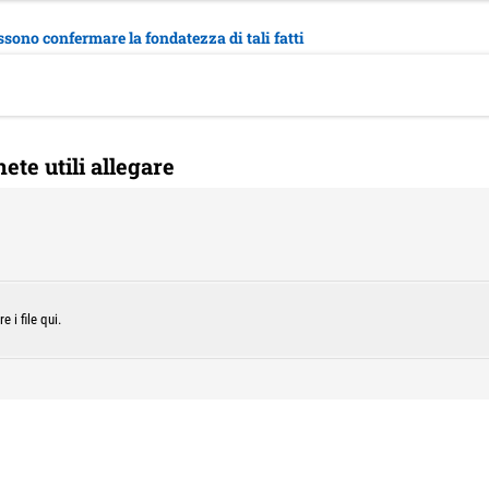
ono confermare la fondatezza di tali fatti
te utili allegare
e i file qui.