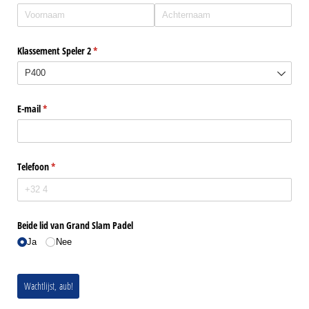
Klassement Speler 2
(is vereist)
*
E-mail
(is vereist)
*
Telefoon
(is vereist)
*
Beide lid van Grand Slam Padel
Ja
Nee
Wachtlijst, aub!