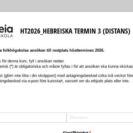
HT2026_HEBREISKA TERMIN 3 (DISTANS)
a folkhögskolas ansökan till restplats höstterminen 2026.
ts för denna kurs, fyll i ansökan nedan.
risk (*) är obligatoriska och måste fyllas i för att ansökan ska kunna skickas
 (glöm inte titta i din skräppost) med antagningsbesked cirka två veckor före
ngsbesked via e-post före kursstart, oavsett om du erbjuds plats eller inte.
Könstillhörighet
(krävs)
*