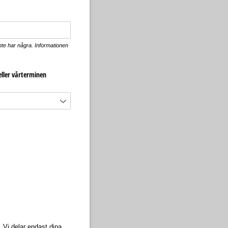
inte har några. Informationen
eller vårterminen
. Vi delar endast dina