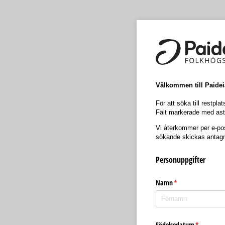
Välkommen till Paidei
För att söka till restpla
Fält markerade med aste
Vi återkommer per e-post
sökande skickas antagni
Personuppgifter
Namn
(krävs)
*
Födelsedatum
(krävs)
*