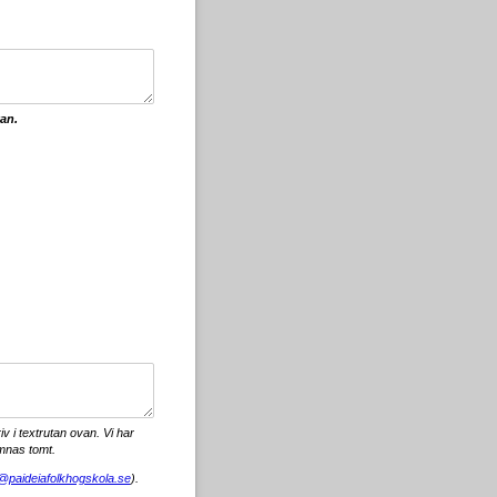
an.
iv i textrutan ovan. Vi har
ämnas tomt.
@paideiafolkhogskola.se
).