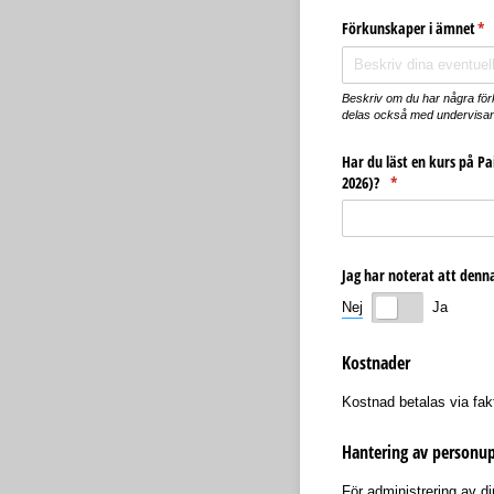
Förkunskaper i ämnet
(kr
*
Beskriv om du har några förku
delas också med undervisand
Har du läst en kurs på P
2026)?
(krävs)
*
Jag har noterat att denna
Nej
Ja
Kostnader
Kostnad betalas via fak
Hantering av personup
För administrering av di