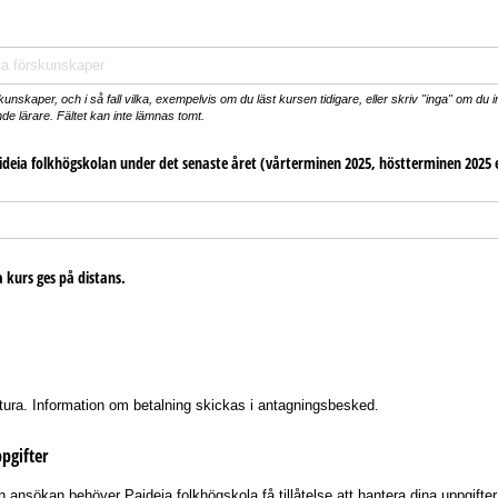
ävs)
nskaper, och i så fall vilka, exempelvis om du läst kursen tidigare, eller skriv "inga" om du 
e lärare. Fältet kan inte lämnas tomt.
aideia folkhögskolan under det senaste året (vårterminen 2025, höstterminen 2025 
 kurs ges på distans.
tura. Information om betalning skickas i antagningsbesked.
pgifter
n ansökan behöver Paideia folkhögskola få tillåtelse att hantera dina uppgifter