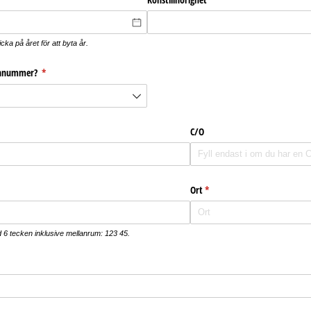
icka på året för att byta år.
sonnummer?
(krävs)
*
C/​O
Ort
(krävs)
*
6 tecken inklusive mellanrum: 123 45.