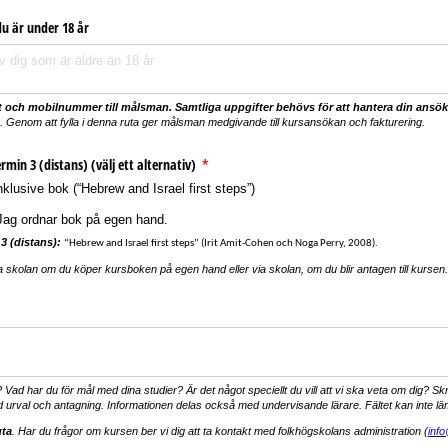
u är under 18 år
t och mobilnummer till målsman.
Samtliga uppgifter behövs för att hantera din ansök
. Genom att fylla i denna ruta ger målsman medgivande till kursansökan och fakturering.
min 3 (distans) (välj ett alternativ)
(krävs)
*
klusive bok (“Hebrew and Israel first steps”)
Jag ordnar bok på egen hand.
3 (distans):
“Hebrew and Israel first steps” (Irit Amit-Cohen och Noga Perry, 2008).
ela skolan om du köper kursboken på egen hand eller via skolan, om du blir antagen till kursen.
s)
Vad har du för mål med dina studier? Är det något speciellt du vill att vi ska veta om dig? Skr
d urval och antagning. Informationen delas också med undervisande lärare. Fältet kan inte l
uta
. Har du frågor om kursen ber vi dig att ta kontakt med folkhögskolans administration (
info