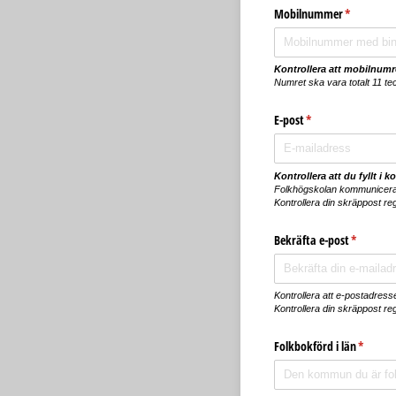
Mobilnummer
(krävs)
*
Kontrollera att mobilnumret
Numret ska vara totalt 11 t
E-post
(krävs)
*
Kontrollera att du fyllt i k
Folkhögskolan kommunicerar
Kontrollera din skräppost re
Bekräfta e-post
(krävs)
*
Kontrollera att e-postadress
Kontrollera din skräppost re
Folkbokförd i län
(krävs)
*