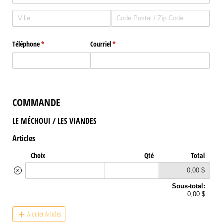
Téléphone
(requis)
*
Courriel
(requis)
*
COMMANDE
LE MÉCHOUI / LES VIANDES
Articles
Choix
Qté
Total
0,00 $
Sous-total:
0,00 $
Ajouter Articles