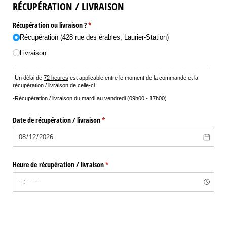
RÉCUPÉRATION / LIVRAISON
Récupération ou livraison ?
(requis)
*
Récupération (428 rue des érables, Laurier-Station)
Livraison
_________________________________________________________________
-Un délai de
72 heures
est applicable entre le moment de la commande et la
récupération / livraison de celle-ci.
-Récupération / livraison du
mardi au vendredi
(09h00 - 17h00)
Date de récupération /​ livraison
(requis)
*
Heure de récupération /​ livraison
(requis)
*
Notes concernant la commande