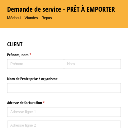
Demande de service - PRÊT À EMPORTER
Méchoui - Viandes - Repas
CLIENT
Prénom, nom
(requis)
*
Nom de l'entreprise /​ organisme
Adresse de facturation
(requis)
*