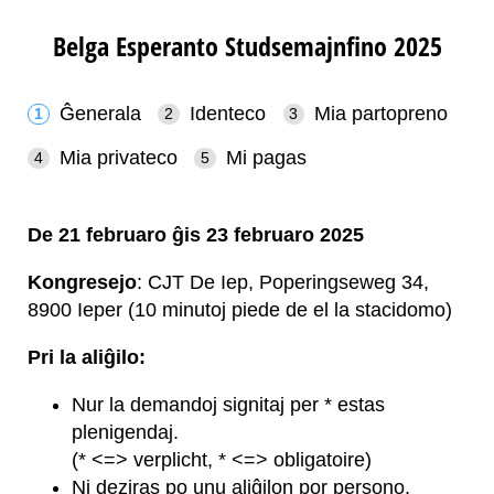
Belga Esperanto Studsemajnfino 2025
Ĝenerala
Identeco
Mia partopreno
Mia privateco
Mi pagas
De 21 februaro ĝis 23 februaro 2025
Kongresejo
: CJT De Iep, Poperingseweg 34,
8900 Ieper (10 minutoj piede de el la stacidomo)
Pri la aliĝilo:
Nur la demandoj signitaj per * estas
plenigendaj.
(* <=> verplicht, * <=> obligatoire)
Ni deziras po unu aliĝilon por persono.