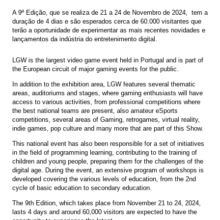
A 9ª Edição, que se realiza de 21 a 24 de Novembro de 2024, tem a
duração de 4 dias e são esperados cerca de 60.000 visitantes que
terão a oportunidade de experimentar as mais recentes novidades e
lançamentos da indústria do entretenimento digital.
LGW is the largest video game event held in Portugal and is part of
the European circuit of major gaming events for the public.
In addition to the exhibition area, LGW features several thematic
areas, auditoriums and stages, where gaming enthusiasts will have
access to various activities, from professional competitions where
the best national teams are present, also amateur eSports
competitions, several areas of Gaming, retrogames, virtual reality,
indie games, pop culture and many more that are part of this Show.
This national event has also been responsible for a set of initiatives
in the field of programming learning, contributing to the training of
children and young people, preparing them for the challenges of the
digital age. During the event, an extensive program of workshops is
developed covering the various levels of education, from the 2nd
cycle of basic education to secondary education.
The 9th Edition, which takes place from November 21 to 24, 2024,
lasts 4 days and around 60,000 visitors are expected to have the