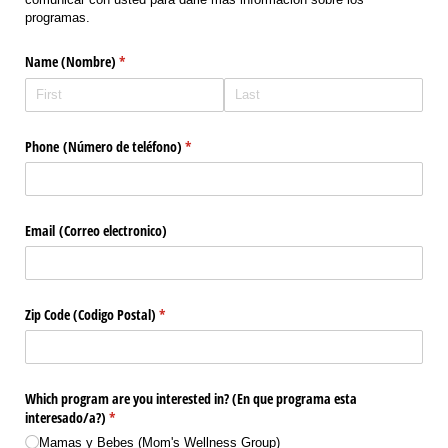
programas.
Name (Nombre)
(required)
*
Phone (Número de teléfono)
(required)
*
Email (Correo electronico)
Zip Code (Codigo Postal)
(required)
*
Which program are you interested in? (En que programa esta
interesado/​a?)
(required)
*
Mamas y Bebes (Mom's Wellness Group)