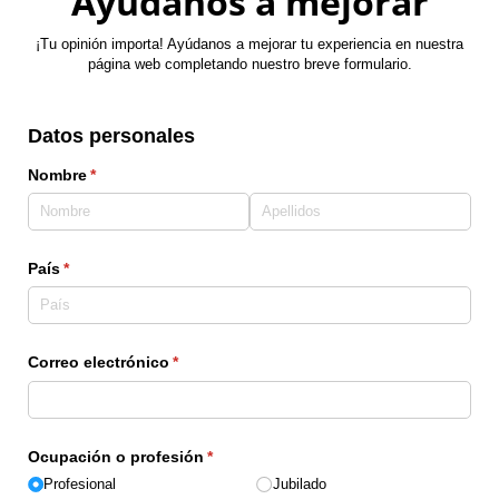
Ayúdanos a mejorar
¡Tu opinión importa! Ayúdanos a mejorar tu experiencia en nuestra
página web completando nuestro breve formulario.
Datos personales
Nombre
(necesario)
*
País
(necesario)
*
Correo electrónico
(necesario)
*
Ocupación o profesión
(necesario)
*
Profesional
Jubilado