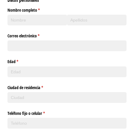
Datos personales
Nombre completo
(necesario)
*
Correo electrónico
(necesario)
*
Edad
(necesario)
*
Ciudad de residencia
(necesario)
*
Teléfono fijo o celular
(necesario)
*