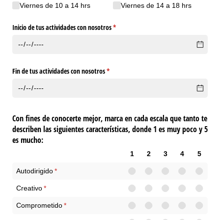
Viernes de 10 a 14 hrs
Viernes de 14 a 18 hrs
Inicio de tus actividades con nosotros
(necesario)
*
Fin de tus actividades con nosotros
(necesario)
*
Con fines de conocerte mejor, marca en cada escala que tanto te
describen las siguientes características, donde 1 es muy poco y 5
es mucho:
1
2
3
4
5
Autodirigido
(necesario)
*
Creativo
(necesario)
*
Comprometido
(necesario)
*