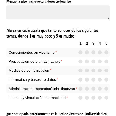
Menciona algo más que consideres te describe:
Marca en cada escala que tanto conoces de los siguientes
temas, donde 1 es muy poco y 5 es mucho:
1
2
3
4
5
Conocimientos en viverismo
(necesario)
*
Propagación de plantas nativas
(necesario)
*
Medios de comunicación
(necesario)
*
Informática y bases de datos
(necesario)
*
Administración, mercadotécnia, finanzas
(necesario)
*
Idiomas y vinculación internacional
(necesario)
*
¿Haz paticipado anteriormente en la Red de Viveros de Biodiversidad en