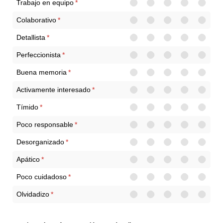
Trabajo en equipo
(necesario)
*
Colaborativo
(necesario)
*
Detallista
(necesario)
*
Perfeccionista
(necesario)
*
Buena memoria
(necesario)
*
Activamente interesado
(necesario)
*
Tímido
(necesario)
*
Poco responsable
(necesario)
*
Desorganizado
(necesario)
*
Apático
(necesario)
*
Poco cuidadoso
(necesario)
*
Olvidadizo
(necesario)
*