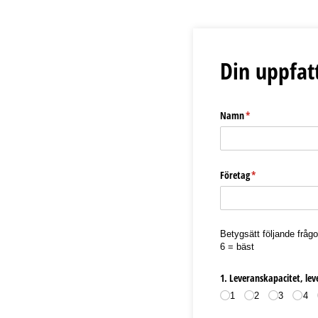
Din uppfat
Namn
(required)
*
Företag
(required)
*
Betygsätt följande fråg
6 = bäst
1. Leveranskapacitet, lev
1
2
3
4