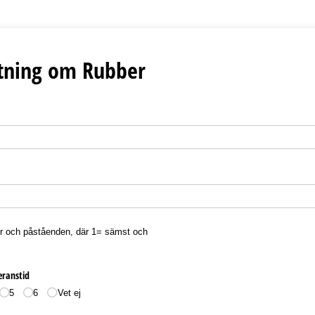
tning om Rubber
or och påståenden, där 1= sämst och
eranstid
5
6
Vet ej