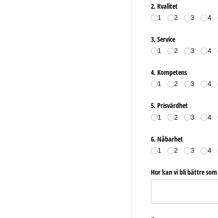
2. Kvalitet
1
2
3
4
3. Service
1
2
3
4
4. Kompetens
1
2
3
4
5. Prisvärdhet
1
2
3
4
6. Nåbarhet
1
2
3
4
Hur kan vi bli bättre som 