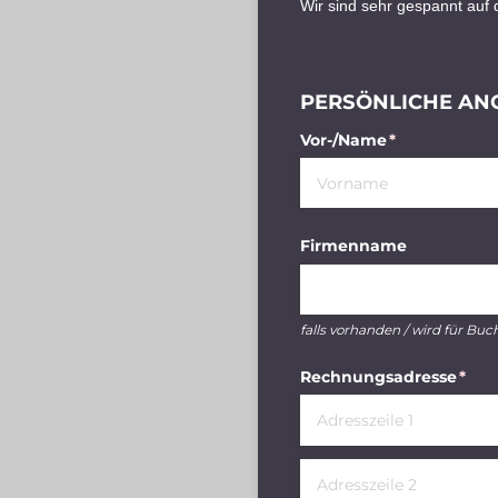
Wir sind sehr gespannt auf 
PERSÖNLICHE AN
Vor-/​Name
(erforderlich)
*
Firmenname
falls vorhanden / wird für Bu
Rechnungsadresse
(erfo
*