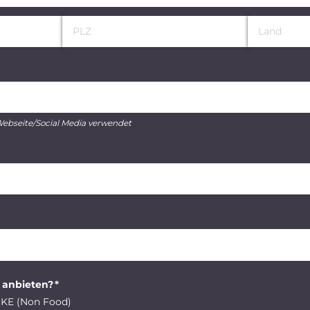
 Webseite/Social Media verwendet
 anbieten?
(erforderlich)
*
KE (Non Food)