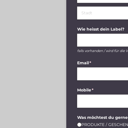
Wie heisst dein Label?
falls vorhanden / wird für die
Email
(erforderlich)
*
Mobile
(erforderlich)
*
Was möchtest du gerne
PRODUKTE /​ GESCHEN