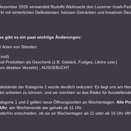
ezember 2026 verwandelt Rudolfs Weihnacht den Luzerner Inseli-Park 
t mit winterlichen Delikatessen, heissen Getränken und kreativen Des
 gibt es ein paar wichtige Änderungen:
/ Arten von Ständen:
Food)
od-Produkten als Geschenk (z.B. Gebäck, Fudges, Liköre usw.)
um direkten Verzehr) - AUSGEBUCHT
uktstände der Kategorie 1 wurde deutlich reduziert. Es liegt uns am 
t anbieten zu können, und wir möchten so das Risiko für Ausstellend
ategorie 1 und 2 gelten neue Öffnungszeiten an Wochentagen.
Alle P
 Uhr
, am Wochenende wie gehabt ab 11 Uhr.
iterhin entscheiden, ob sie an Wochentagen ab 11 oder ab 16 Uhr öff