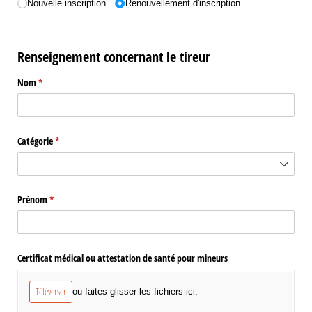
(requis)
*
Nouvelle inscription
Renouvellement d'inscription
Renseignement concernant le tireur
Nom
(requis)
*
Catégorie
(requis)
*
Prénom
(requis)
*
Certificat médical ou attestation de santé pour mineurs
Téléverser
ou faites glisser les fichiers ici.