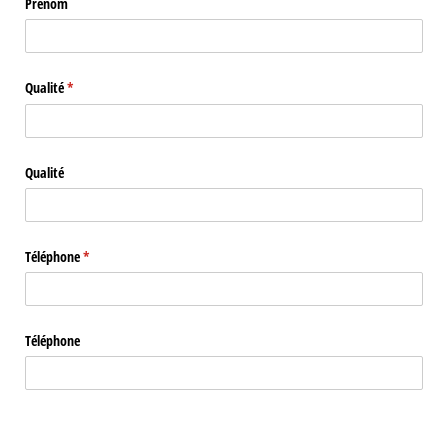
Prénom
Qualité
(requis)
*
Qualité
Téléphone
(requis)
*
Téléphone