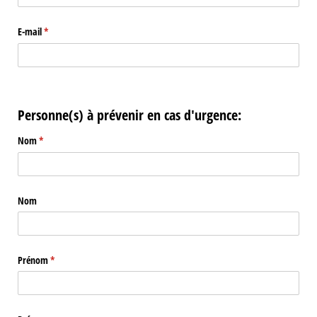
E-mail
(requis)
*
Personne(s) à prévenir en cas d'urgence:
Nom
(requis)
*
Nom
Prénom
(requis)
*