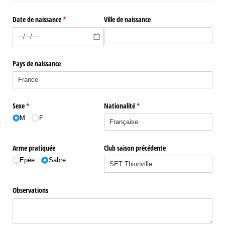
Date de naissance
(requis)
*
Ville de naissance
Pays de naissance
Sexe
(requis)
*
Nationalité
(requis)
*
M
F
Arme pratiquée
Club saison précédente
Epée
Sabre
Observations