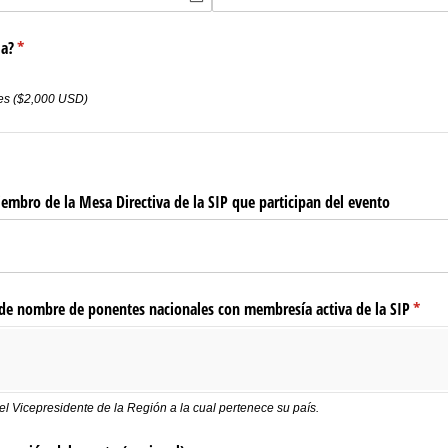
la?
(required)
*
es ($2,000 USD)
embro de la Mesa Directiva de la SIP que participan del evento
de nombre de ponentes nacionales con membresía activa de la SIP
(requi
*
l Vicepresidente de la Región a la cual pertenece su país.