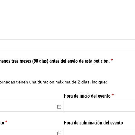
ed)
enos tres meses (90 días) antes del envío de esta petición.
(required)
*
ornadas tienen una duración máxima de 2 días, indique:
uired)
Hora de inicio del evento
(required)
*
nto
(required)
*
Hora de culminación del evento