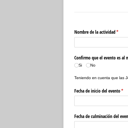
Nombre de la actividad
(requir
*
Confirmo que el evento es al m
Si
No
Teniendo en cuenta que las J
Fecha de inicio del evento
(req
*
Fecha de culminación del eve