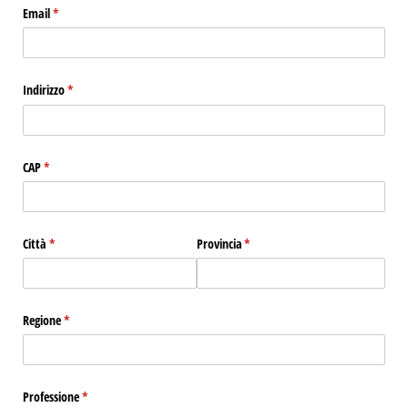
Email
(richiesto)
*
Indirizzo
(richiesto)
*
CAP
(richiesto)
*
Città
(richiesto)
*
Provincia
(richiesto)
*
Regione
(richiesto)
*
Professione
(richiesto)
*