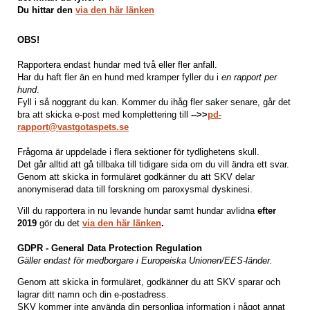
Du hittar den
via den här länken
OBS!
Rapportera endast hundar med två eller fler anfall.
Har du haft fler än en hund med kramper fyller du i
en rapport per
hund
.
Fyll i så noggrant du kan. Kommer du ihåg fler saker senare, går det
bra att skicka e-post med komplettering till
-->>
pd-
rapport@vastgotaspets.se
Frågorna är uppdelade i flera sektioner för tydlighetens skull.
Det går alltid att gå tillbaka till tidigare sida om du vill ändra ett svar.
Genom att skicka in formuläret godkänner du att SKV delar
anonymiserad data till forskning om paroxysmal dyskinesi.
Vill du rapportera in nu levande hundar samt hundar avlidna
efter
2019
gör du det
via den här länken
.
GDPR - General Data Protection Regulation
Gäller endast för medborgare i Europeiska Unionen/EES-länder.
Genom att skicka in formuläret, godkänner du att SKV sparar och
lagrar ditt namn och din e-postadress.
SKV kommer inte använda din personliga information i något annat