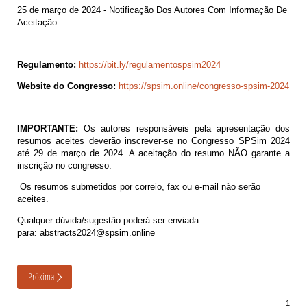
25 de março de 2024
- Notificação Dos Autores Com Informação De
Aceitação
Regulamento:
https://bit.ly/regulamentospsim2024
Website do Congresso:
https://
spsim
.online/congresso-
spsim
-2024
IMPORTANTE:
Os autores responsáveis pela apresentação dos
resumos aceites deverão inscrever-se no Congresso SPSim 2024
até 29 de março de 2024. A aceitação do resumo NÃO garante a
inscrição no congresso.
Os resumos submetidos por correio, fax ou e-mail não serão
aceites.
Qualquer dúvida/sugestão poderá ser enviada
para: abstracts2024@spsim.online
Próxima