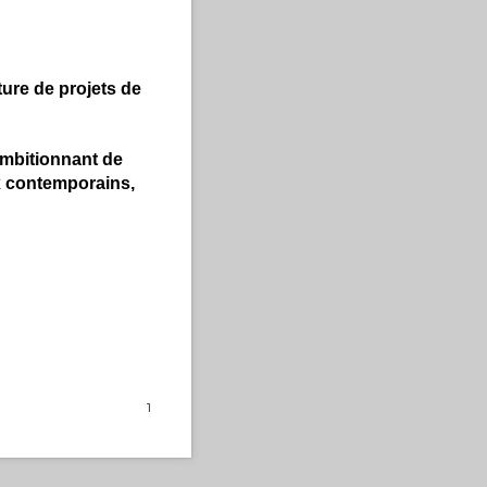
ure de projets de
 ambitionnant de
x contemporains,